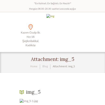
"En Kaliteli, En Sağlıklı, En Nezih!"
Hergün 08.00-20.30 saatleri arasında açığız
Kazım Özalp Sk.
No:18
Şaşkınbakkal,
Kadıköy
Attachment: img_5
Home
Blog
Attachment: img_5
img_5