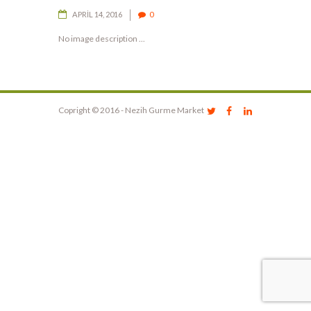
APRIL 14, 2016
0
No image description ...
Copright © 2016 - Nezih Gurme Market