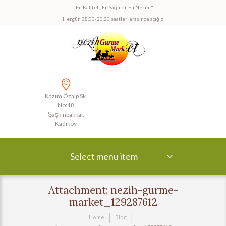
"En Kaliteli, En Sağlıklı, En Nezih!"
Hergün 08.00-20.30 saatleri arasında açığız
Kazım Özalp Sk.
No:18
Şaşkınbakkal,
Kadıköy
Select menu item
Attachment: nezih-gurme-
market_129287612
Home
Blog