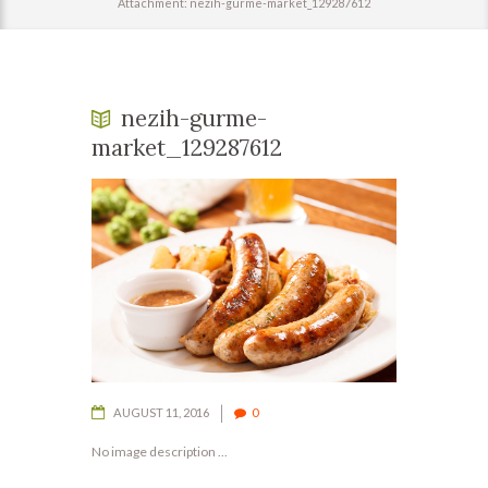
Attachment: nezih-gurme-market_129287612
nezih-gurme-
market_129287612
AUGUST 11, 2016
0
No image description ...