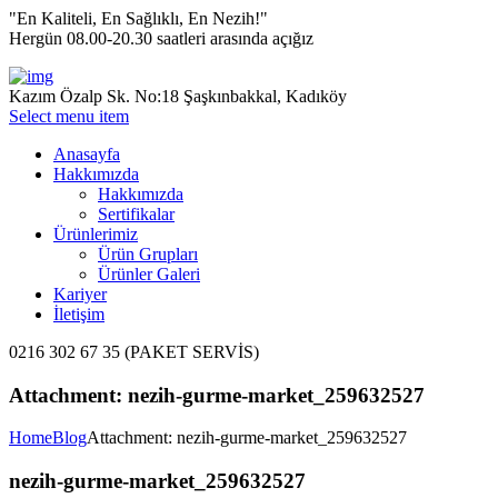
"En Kaliteli, En Sağlıklı, En Nezih!"
Hergün 08.00-20.30 saatleri arasında açığız
Kazım Özalp Sk. No:18 Şaşkınbakkal, Kadıköy
Select menu item
Anasayfa
Hakkımızda
Hakkımızda
Sertifikalar
Ürünlerimiz
Ürün Grupları
Ürünler Galeri
Kariyer
İletişim
0216 302 67 35 (PAKET SERVİS)
Attachment: nezih-gurme-market_259632527
Home
Blog
Attachment: nezih-gurme-market_259632527
nezih-gurme-market_259632527