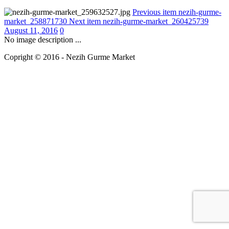
Previous item
nezih-gurme-
market_258871730
Next item
nezih-gurme-market_260425739
August 11, 2016
0
No image description ...
Copright © 2016 - Nezih Gurme Market