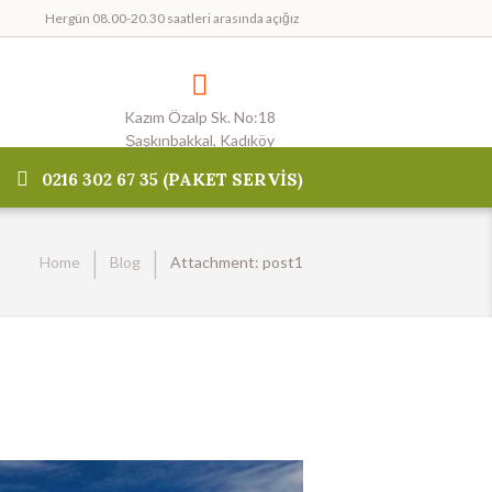
Hergün 08.00-20.30 saatleri arasında açığız
Kazım Özalp Sk. No:18
Şaşkınbakkal, Kadıköy
0216 302 67 35 (PAKET SERVİS)
Home
Blog
Attachment: post1