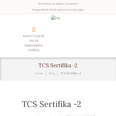
"En Kaliteli, En Sağlıklı, En Nezih!"
Hergün 08.00-20.30 saatleri arasında açığız
Kazım Özalp Sk.
No:18
Şaşkınbakkal,
Kadıköy
TCS Sertifika -2
Home
Blog
TCS Sertifika -2
TCS Sertifika -2