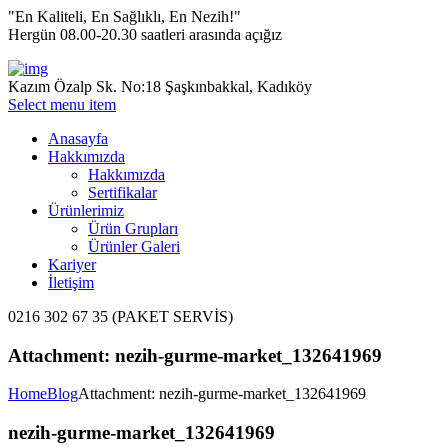
"En Kaliteli, En Sağlıklı, En Nezih!"
Hergün 08.00-20.30 saatleri arasında açığız
Kazım Özalp Sk. No:18 Şaşkınbakkal, Kadıköy
Select menu item
Anasayfa
Hakkımızda
Hakkımızda
Sertifikalar
Ürünlerimiz
Ürün Grupları
Ürünler Galeri
Kariyer
İletişim
0216 302 67 35 (PAKET SERVİS)
Attachment: nezih-gurme-market_132641969
Home
Blog
Attachment: nezih-gurme-market_132641969
nezih-gurme-market_132641969